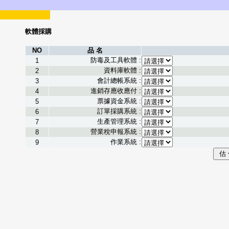
軟體採購
NO
品 名
防毒及工具軟體 :
1
資料庫軟體 :
2
會計總帳系統 :
3
進銷存應收應付 :
4
票據資金系統 :
5
訂單採購系統 :
6
生產管理系統 :
7
營業稅申報系統 :
8
作業系統 :
9