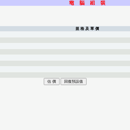
規 格 及 單 價