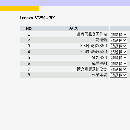
Lenovo ST250 - 直立
NO
品 名
品牌伺服器工作站 :
1
記憶體 :
2
3.5吋 硬碟/SSD :
3
2.5吋 硬碟/SSD :
4
5
M.2 SSD :
磁碟陣列 :
6
擴充電源及抽取盒 :
7
作業系統 :
8