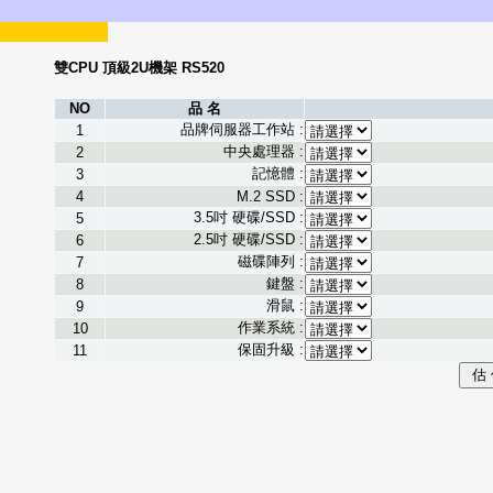
雙CPU 頂級2U機架 RS520
NO
品 名
品牌伺服器工作站 :
1
中央處理器 :
2
記憶體 :
3
4
M.2 SSD :
3.5吋 硬碟/SSD :
5
2.5吋 硬碟/SSD :
6
磁碟陣列 :
7
鍵盤 :
8
滑鼠 :
9
作業系統 :
10
保固升級 :
11