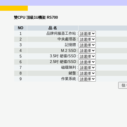
雙CPU 頂級1U機架 RS700
NO
品 名
品牌伺服器工作站 :
1
中央處理器 :
2
記憶體 :
3
4
M.2 SSD :
3.5吋 硬碟/SSD :
5
2.5吋 硬碟/SSD :
6
磁碟陣列 :
7
鍵盤 :
8
作業系統 :
9