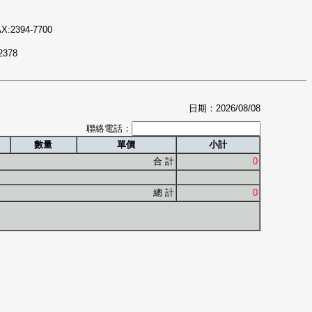
X:2394-7700
2378
日期：2026/08/08
聯絡電話：
數量
單價
小計
合 計
0
總 計
0