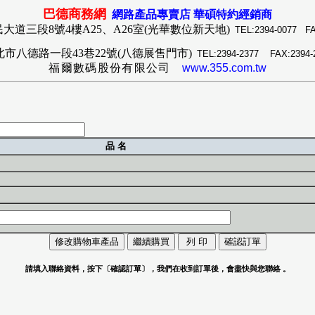
巴德商務網
網路產品專賣店
華碩特約經銷商
民大道三段
8
號4樓A25、A26室(光華數位新天地)
TEL:2394-0077 FA
北市八德路一段
43
巷22號(八德展售門市)
TEL:2394-2377 FAX:2394-
福爾數碼股份有限公司
www.355.com.tw
品 名
請填入聯絡資料，按下〔確認訂單〕，我們在收到訂單後，會盡快與您聯絡
。