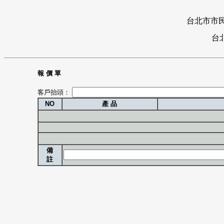
台北市市
台
報 價 單
客戶抬頭：
NO
產 品
備
註